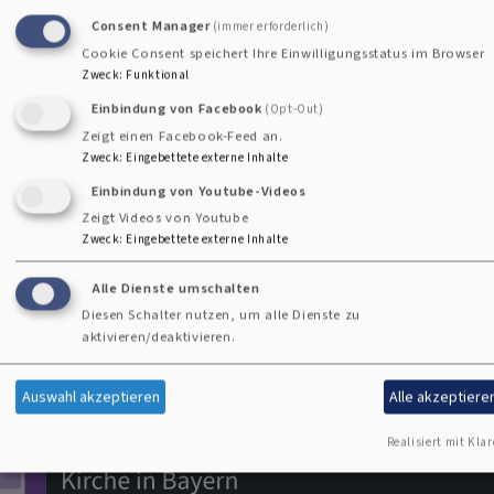
Consent Manager
(immer erforderlich)
Cookie Consent speichert Ihre Einwilligungsstatus im Browser
Zweck
:
Funktional
zum
Einbindung von Facebook
(Opt-Out)
Kanal
Zeigt einen Facebook-Feed an.
Impressum
Zweck
:
Eingebettete externe Inhalte
Fußbereichsmenü
Einbindung von Youtube-Videos
Kontakt
Zeigt Videos von Youtube
Cookie-Einstellungen
Zweck
:
Eingebettete externe Inhalte
Newsletter
Alle Dienste umschalten
Datenschutzerklärung
Diesen Schalter nutzen, um alle Dienste zu
aktivieren/deaktivieren.
Barrierefreiheitserklärung
Anmelden
Auswahl akzeptieren
Alle akzeptiere
Benutzermenü
Realisiert mit Klar