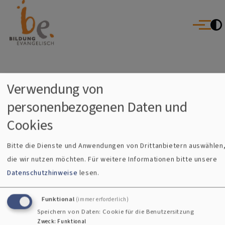
Bildung Evangelisch
Direkt zum Inhalt
Evangelische Erwachsenenbildung im Dekanat Erlangen | Villa a
Schwabach
Menü
Startseite
Veranstaltungen in den Gemeinden
Breadcrumb
Verwendung von
Veranstaltungen in den
personenbezogenen Daten und
Gemeinden
Cookies
Bitte die Dienste und Anwendungen von Drittanbietern auswählen
die wir nutzen möchten.
Für weitere Informationen bitte unsere
Datenschutzhinweise
lesen.
Funktional
(immer erforderlich)
Kontaktformular
Instagram
Facebook
YouTube
Speichern von Daten: Cookie für die Benutzersitzung
Zweck
:
Funktional